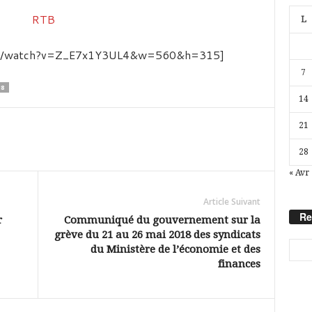
L
com/watch?v=Z_E7x1Y3UL4&w=560&h=315]
7
18
14
21
28
« Avr
Article Suivant
Re
r
Communiqué du gouvernement sur la
grève du 21 au 26 mai 2018 des syndicats
du Ministère de l’économie et des
finances