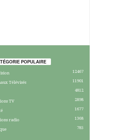
TÉGORIE POPULAIRE
12467
ision
11901
aux Télévisés
4812
2898
ions TV
1677
té
1368
ions radio
785
ique