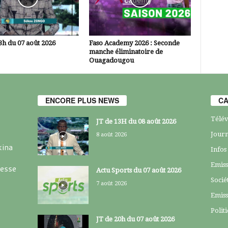
3h du 07 août 2026
Faso Academy 2026 : Seconde
manche éliminatoire de
Ouagadougou
ENCORE PLUS NEWS
CA
Télév
JT de 13H du 08 août 2026
Journ
8 août 2026
kina
Infos
Emiss
resse
Actu Sports du 07 août 2026
Socié
7 août 2026
Emiss
Polit
JT de 20h du 07 août 2026