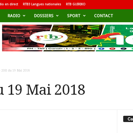
io en direct
RTB3 Langues nationales
RTB GUIRIKO
RADIO
DOSSIERS
SPORT
CONTACT
e 20H du 19 Mai 2018
u 19 Mai 2018
Ca