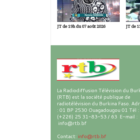
JT de 19h du 07 août 2026
JT de 1
La Radiodiffusion Télévision du Bur
(RTB) est la société publique de
radiotélévision du Burkina Faso. Ad
: 01 BP 2530 Ouagadougou 01 Tél :
(+226) 25 31-83-53 / 63 E-mail :
info@rtb.bf
Contact:
info@rtb.bf