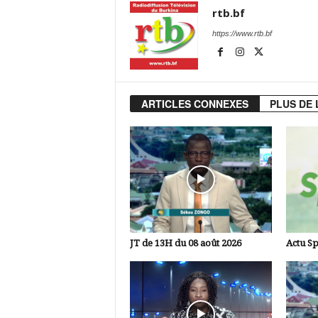
rtb.bf
https://www.rtb.bf
ARTICLES CONNEXES
PLUS DE 
JT de 13H du 08 août 2026
Actu Sp