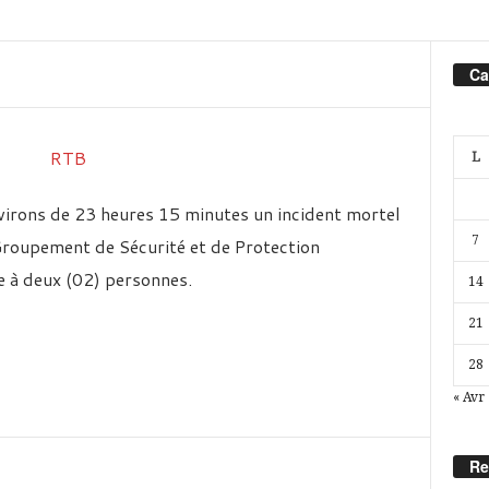
Ca
L
virons de 23 heures 15 minutes un incident mortel
7
Groupement de Sécurité et de Protection
e à deux (02) personnes.
14
21
28
« Avr
Re