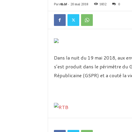
é
Par
rtb.bf
-
20 mai 2018
1832
0
v
i
s
i
o
n
d
u
B
Dans la nuit du 19 mai 2018, aux en
u
s’est produit dans le périmètre du 
r
k
Républicaine (GSPR) et a couté la vi
i
n
a