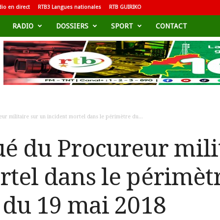
io en direct
RTB3 Langues nationales
RTB GUIRIKO
RADIO
DOSSIERS
SPORT
CONTACT
 militaire sur un incident mortel dans le périmètre du...
 du Procureur milit
rtel dans le périmèt
t du 19 mai 2018