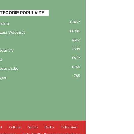
TÉGORIE POPULAIRE
12467
ision
11901
aux Télévisés
4812
2898
ions TV
1677
té
1368
ions radio
785
ique
al
Culture
Sports
Radio
Télévision