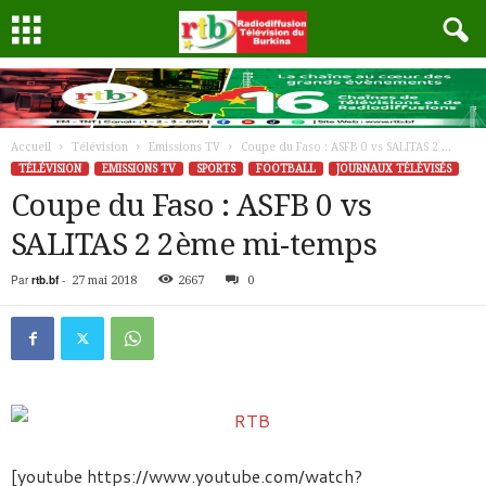
Accueil
Télévision
Emissions TV
Coupe du Faso : ASFB 0 vs SALITAS 2 ...
TÉLÉVISION
EMISSIONS TV
SPORTS
FOOTBALL
JOURNAUX TÉLÉVISÉS
Coupe du Faso : ASFB 0 vs
SALITAS 2 2ème mi-temps
Par
rtb.bf
-
27 mai 2018
2667
0
[youtube https://www.youtube.com/watch?