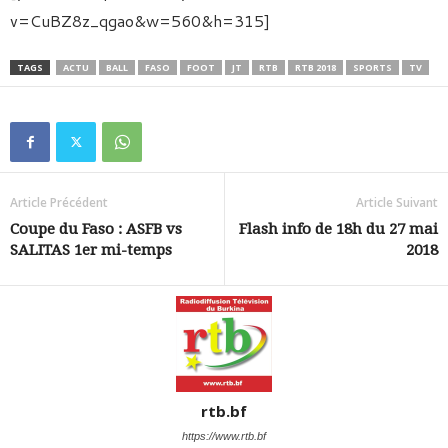
v=CuBZ8z_qgao&w=560&h=315]
TAGS
ACTU
BALL
FASO
FOOT
JT
RTB
RTB 2018
SPORTS
TV
Article Précédent
Article Suivant
Coupe du Faso : ASFB vs
Flash info de 18h du 27 mai
SALITAS 1er mi-temps
2018
rtb.bf
https://www.rtb.bf