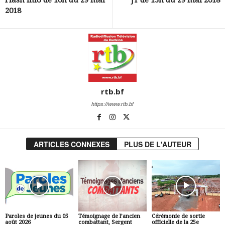
Flash info de 10h du 29 mai
JT de 13h du 29 mai 2018
2018
rtb.bf
https://www.rtb.bf
ARTICLES CONNEXES
PLUS DE L'AUTEUR
Paroles de jeunes du 05
Témoignage de l’ancien
Cérémonie de sortie
août 2026
combattant, Sergent
officielle de la 25e