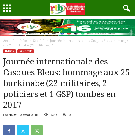
Accueil
Infos
Société
Journée internationale des Casques Bleus: hommage
aux 25 burkinabè (22 militaires, 2...
INFOS
SOCIÉTÉ
Journée internationale des
Casques Bleus: hommage aux 25
burkinabè (22 militaires, 2
policiers et 1 GSP) tombés en
2017
Par
rtb.bf
-
29 mai 2018
2529
0