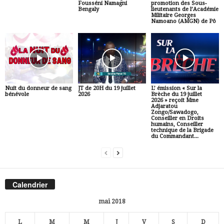
Fousséni Namagni
promotion des Sous-
Bengaly
lieutenants de l’Académie
Militaire Georges
Namoano (AMGN) de Pô
Nuit du donneur de sang
JT de 20H du 19 juillet
L’ émission « Sur la
bénévole
2026
Brèche du 19 juillet
2026 » reçoit Mme
Adjaratou
Zongo/Sawadogo,
Conseiller en Droits
humains, Conseiller
technique de la Brigade
du Commandant...
Calendrier
mai 2018
L
M
M
J
V
S
D