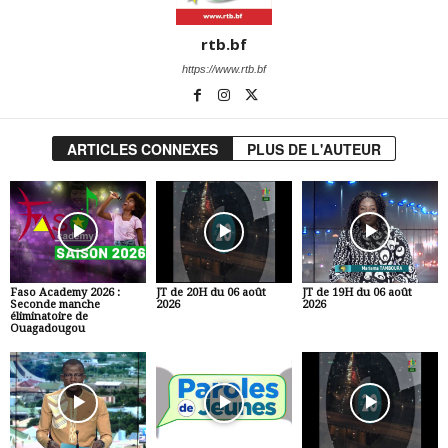
rtb.bf
https://www.rtb.bf
ARTICLES CONNEXES
PLUS DE L'AUTEUR
Faso Academy 2026 :
JT de 20H du 06 août
JT de 19H du 06 août
Seconde manche
2026
2026
éliminatoire de
Ouagadougou