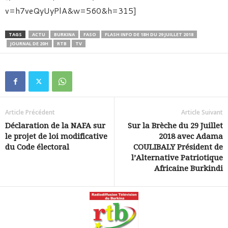
v=h7veQyUyPlA&w=560&h=315]
TAGS
ACTU
BURKINA
FASO
FLASH INFO DE 18H DU 29 JUILLET 2018
JOURNAL DE 20H
RTB
TV
Article Précédent
Article Suivant
Déclaration de la NAFA sur
Sur la Brèche du 29 Juillet
le projet de loi modificative
2018 avec Adama
du Code électoral
COULIBALY Président de
l’Alternative Patriotique
Africaine Burkindi