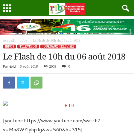
Accueil
Infos
Le Flash de 10h du 06 août 2018
INFOS
TÉLÉVISION
JOURNAUX TÉLÉVISÉS
Le Flash de 10h du 06 août 2018
Par
rtb.bf
-
6 août 2018
2003
0
[youtube https://www.youtube.com/watch?
v=Mo8WYlyhpJg&w=560&h=315]