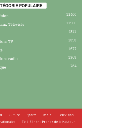
TÉGORIE POPULAIRE
12466
ision
11900
aux Télévisés
4811
2898
ions TV
1677
té
1368
ions radio
784
ique
al
Culture
Sports
Radio
Télévision
nationales
Télé Zénith : Prenez de la Hauteur !