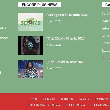
ENCORE PLUS NEWS
CA
Télév
Actu Sports du 07 août 2026
Journ
7 août 2026
kina
Infos
Emiss
resse
JT de 20h du 07 août 2026
Socié
7 août 2026
Emiss
Polit
JT de 19h du 07 août 2026
7 août 2026
Infos
Politique
Economie
Société
Internation
RTB Télévision en direct
RTB3 en direct
RTB3 Langues 