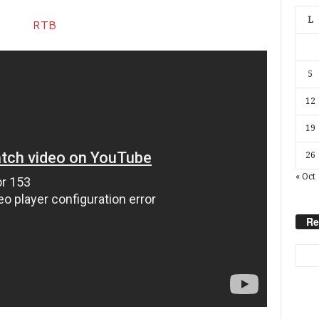
L
5
12
19
26
« Oct
Re