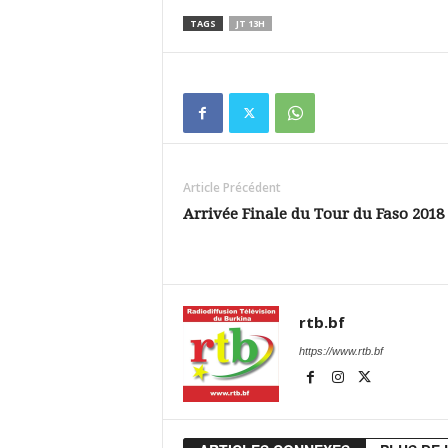
TAGS
JT 13H
Article Précédent
Arrivée Finale du Tour du Faso 2018
rtb.bf
https://www.rtb.bf