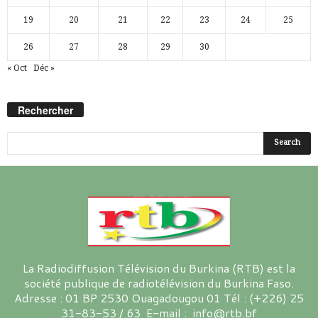
19
20
21
22
23
24
25
26
27
28
29
30
« Oct
Déc »
Rechercher
La Radiodiffusion Télévision du Burkina (RTB) est la
société publique de radiotélévision du Burkina Faso.
Adresse : 01 BP 2530 Ouagadougou 01 Tél : (+226) 25
31-83-53 / 63 E-mail : info@rtb.bf