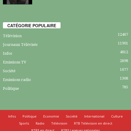
CATÉGORIE POPULAIRE
12467
Télévision
11901
Journaux Télévisés
4812
Infos
2898
Emissions TV
1677
Société
1368
Emissions radio
785
Politique
Infos
Politique
Economie
Société
International
Culture
Sports
Radio
Télévision
RTB Télévision en direct
RTB3 en direct
RTB3 Langues nationales