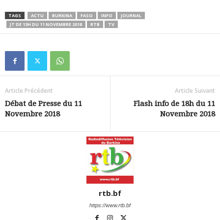
TAGS
ACTU
BURKINA
FASO
INFO
JOURNAL
JT DE 13H DU 11 NOVEMBRE 2018
RTB
TV
Article Précédent
Article Suivant
Débat de Presse du 11
Flash info de 18h du 11
Novembre 2018
Novembre 2018
rtb.bf
https://www.rtb.bf