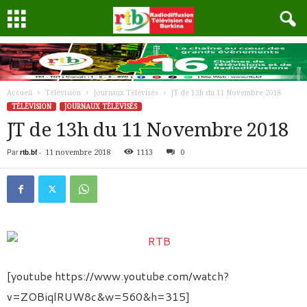
Accueil
Télévision
Journaux Télévisés
JT de 13h du 11 Novembre 2018
TÉLÉVISION
JOURNAUX TÉLÉVISÉS
JT de 13h du 11 Novembre 2018
Par
rtb.bf
-
11 novembre 2018
1113
0
[youtube https://www.youtube.com/watch?
v=ZOBiqlRUW8c&w=560&h=315]