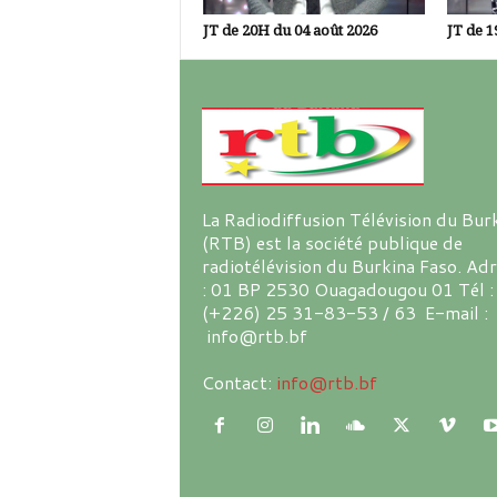
JT de 20H du 04 août 2026
JT de 1
La Radiodiffusion Télévision du Bur
(RTB) est la société publique de
radiotélévision du Burkina Faso. Ad
: 01 BP 2530 Ouagadougou 01 Tél :
(+226) 25 31-83-53 / 63 E-mail :
info@rtb.bf
Contact:
info@rtb.bf