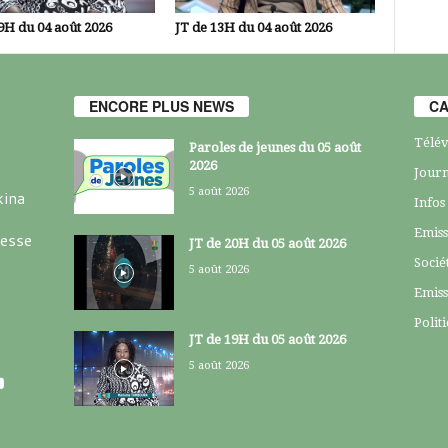
9H du 04 août 2026
JT de 13H du 04 août 2026
ENCORE PLUS NEWS
CA
Télév
Paroles de jeunes du 05 août
2026
Journ
5 août 2026
kina
Infos
Emiss
resse
JT de 20H du 05 août 2026
Socié
5 août 2026
Emiss
Polit
JT de 19H du 05 août 2026
5 août 2026