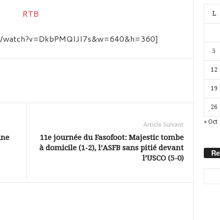
L
com/watch?v=DkbPMQIJI7s&w=640&h=360]
5
12
19
26
« Oct
Article Suivant
une
11e journée du Fasofoot: Majestic tombe
à domicile (1-2), l’ASFB sans pitié devant
Re
l’USCO (5-0)