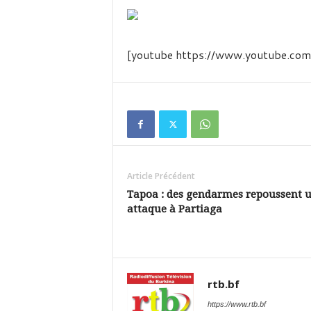
é
v
i
s
[youtube https://www.youtube.
i
o
n
d
u
B
u
r
k
Article Précédent
i
Tapoa : des gendarmes repoussent 
n
attaque à Partiaga
a
rtb.bf
https://www.rtb.bf