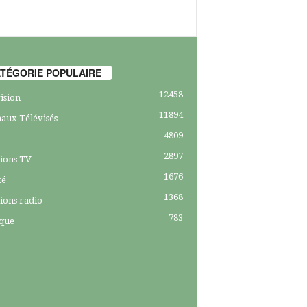
TÉGORIE POPULAIRE
12458
ision
11894
aux Télévisés
4809
2897
ions TV
1676
té
1368
ions radio
783
ique