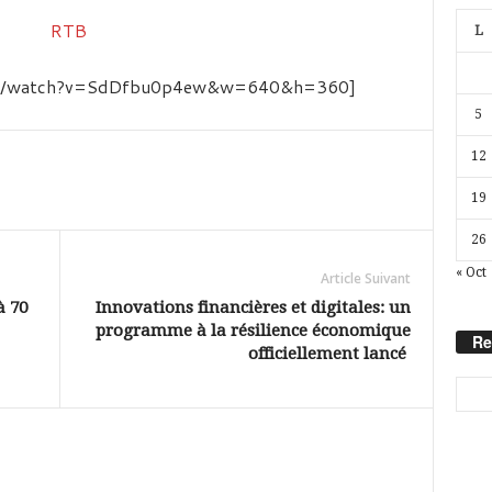
L
com/watch?v=SdDfbu0p4ew&w=640&h=360]
5
12
19
26
« Oct
Article Suivant
à 70
Innovations financières et digitales: un
programme à la résilience économique
Re
officiellement lancé