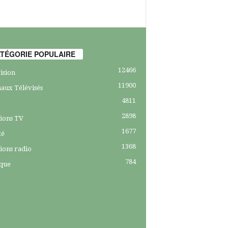
TÉGORIE POPULAIRE
12466
ision
11900
aux Télévisés
4811
2898
ions TV
1677
té
1368
ions radio
784
ique