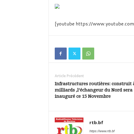
é
v
i
s
[youtube https://www.youtube.
i
o
n
d
u
B
u
r
k
Article Précédent
i
Infrastructures routières: construit 
n
milliards ,l’échangeur du Nord sera
a
inauguré ce 15 Novembre
rtb.bf
https://www.rtb.bf