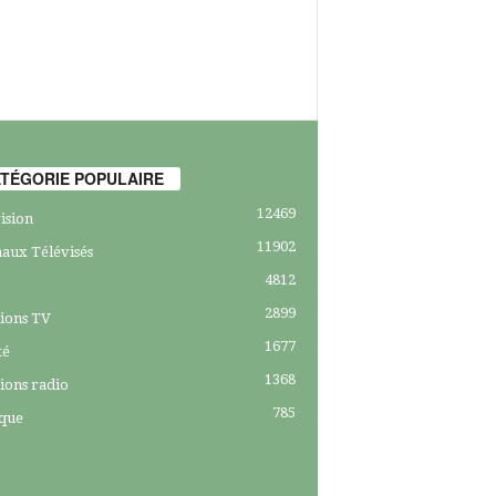
TÉGORIE POPULAIRE
12469
ision
11902
aux Télévisés
4812
2899
ions TV
1677
té
1368
ions radio
785
ique