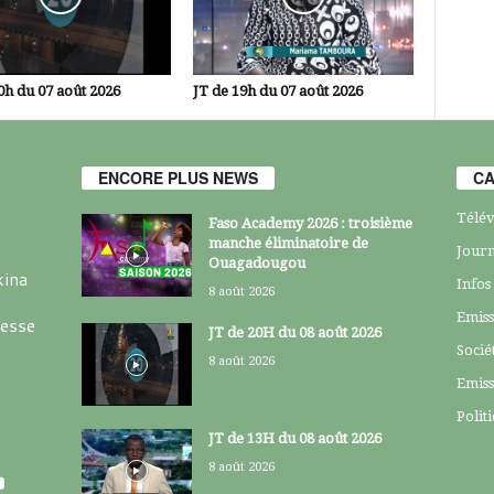
0h du 07 août 2026
JT de 19h du 07 août 2026
ENCORE PLUS NEWS
CA
Télév
Faso Academy 2026 : troisième
manche éliminatoire de
Journ
Ouagadougou
kina
Infos
8 août 2026
Emiss
resse
JT de 20H du 08 août 2026
Socié
8 août 2026
Emiss
Polit
JT de 13H du 08 août 2026
8 août 2026