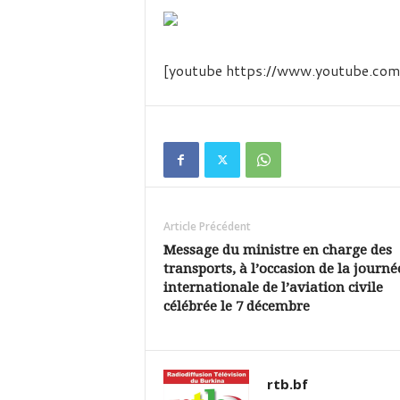
é
v
i
s
[youtube https://www.youtube.
i
o
n
d
u
B
u
r
k
Article Précédent
i
Message du ministre en charge des
n
transports, à l’occasion de la journé
a
internationale de l’aviation civile
célébrée le 7 décembre
rtb.bf