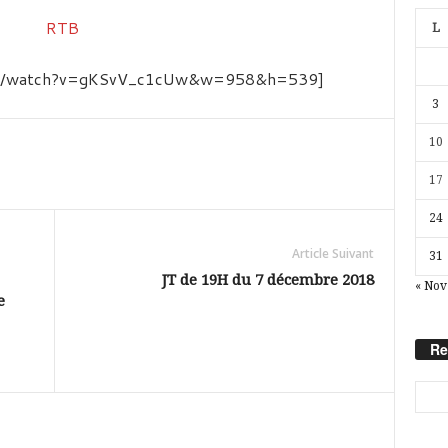
L
com/watch?v=gKSvV_c1cUw&w=958&h=539]
3
10
17
24
Article Suivant
31
JT de 19H du 7 décembre 2018
« Nov
e
Re