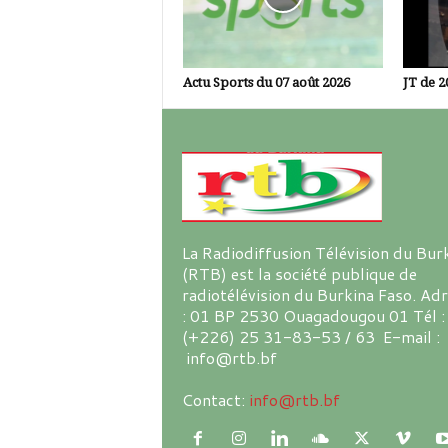
Actu Sports du 07 août 2026
JT de 2
La Radiodiffusion Télévision du Bur
(RTB) est la société publique de
radiotélévision du Burkina Faso. Ad
: 01 BP 2530 Ouagadougou 01 Tél :
(+226) 25 31-83-53 / 63 E-mail :
info@rtb.bf
Contact:
info@rtb.bf