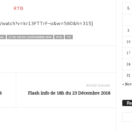
L
com/watch?v=kr13FTTrF-o&w=560&h=315]
3
NAL
JT DE 13H DU 23 DÉCEMBRE 2018
RTB
TV
10
17
24
31
« Nov
Article Suivant
8
Flash info de 18h du 23 Décembre 2018
Re