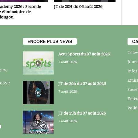
cademy 2026 : Seconde
JT de 20H du 06 août 2026
 éliminatoire de
dougou
ENCORE PLUS NEWS
CA
Télév
Actu Sports du 07 août 2026
Journ
7 août 2026
kina
Infos
Emiss
resse
JT de 20h du 07 août 2026
Socié
7 août 2026
Emiss
Polit
JT de 19h du 07 août 2026
7 août 2026