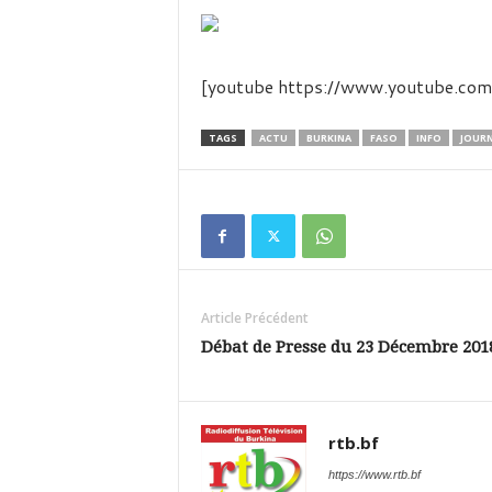
é
v
i
s
[youtube https://www.youtube.
i
o
n
TAGS
ACTU
BURKINA
FASO
INFO
JOUR
d
u
B
u
r
k
i
Article Précédent
n
a
Débat de Presse du 23 Décembre 201
rtb.bf
https://www.rtb.bf