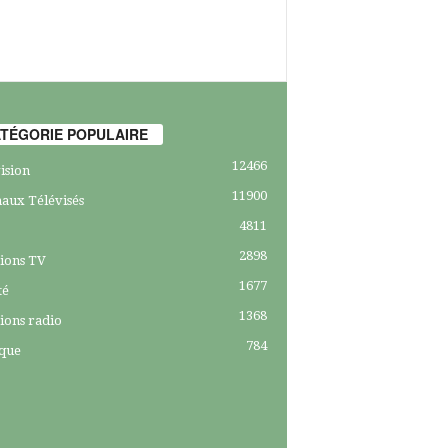
TÉGORIE POPULAIRE
12466
ision
11900
aux Télévisés
4811
2898
ions TV
1677
té
1368
ions radio
784
ique