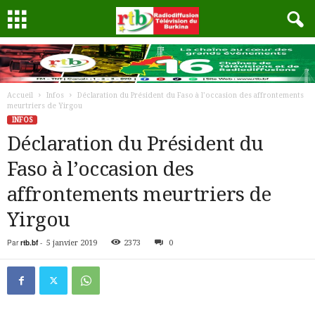
Accueil
Infos
Déclaration du Président du Faso à l’occasion des affrontements
meurtriers de Yirgou
INFOS
Déclaration du Président du
Faso à l’occasion des
affrontements meurtriers de
Yirgou
Par
rtb.bf
-
5 janvier 2019
2373
0