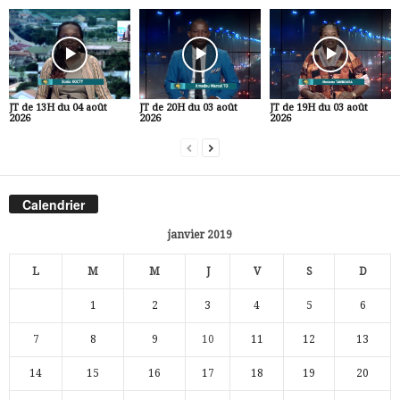
JT de 13H du 04 août
JT de 20H du 03 août
JT de 19H du 03 août
2026
2026
2026
Calendrier
janvier 2019
L
M
M
J
V
S
D
1
2
3
4
5
6
7
8
9
10
11
12
13
14
15
16
17
18
19
20