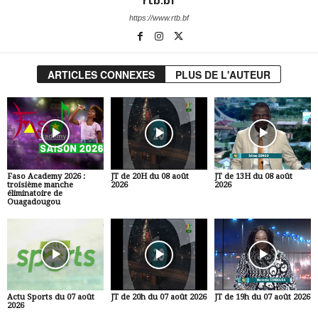
rtb.bf
https://www.rtb.bf
ARTICLES CONNEXES
PLUS DE L'AUTEUR
Faso Academy 2026 :
JT de 20H du 08 août
JT de 13H du 08 août
troisième manche
2026
2026
éliminatoire de
Ouagadougou
Actu Sports du 07 août
JT de 20h du 07 août 2026
JT de 19h du 07 août 2026
2026