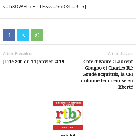
v=hX0WFDgPTTE&w=560&h=315]
Article Précédent
Article Suivant
JT de 20h du 14 janvier 2019
Côte d’Ivoire : Laurent
Gbagbo et Charles Blé
Goudé acquittés, la CPI
ordonne leur remise en
liberté