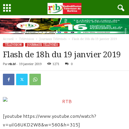
Accueil
Télévision
Journaux Télévisés
Flash de 18h du 19 janvier 2019
TÉLÉVISION
JOURNAUX TÉLÉVISÉS
Flash de 18h du 19 janvier 2019
Par
rtb.bf
-
19 janvier 2019
1271
0
[youtube https://www.youtube.com/watch?
v=uilG6UKD2W8&w=560&h=315]