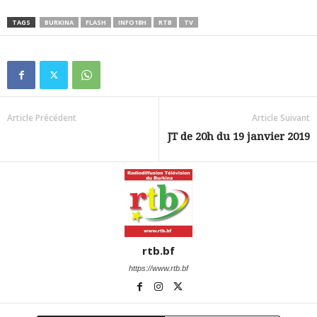
TAGS
BURKINA
FLASH
INFO18H
RTB
TV
Article Précédent
Article Suivant
JT de 20h du 19 janvier 2019
rtb.bf
https://www.rtb.bf