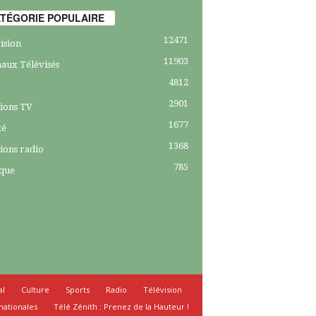
TÉGORIE POPULAIRE
12471
ision
11903
aux Télévisés
4812
2901
ions TV
1677
té
1368
ions radio
785
ique
al
Culture
Sports
Radio
Télévision
nationales
Télé Zénith : Prenez de la Hauteur !