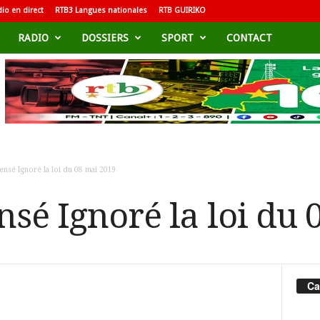
io en direct
RTB3 Langues nationales
RTB GUIRIKO
RADIO
DOSSIERS
SPORT
CONTACT
Censé Ignoré la loi du 08 mai 2019
nsé Ignoré la loi du
Ca