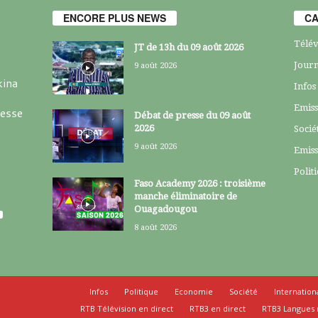
ENCORE PLUS NEWS
CA
Télév
JT de 13h du 09 août 2026
Journ
9 août 2026
kina
Infos
Emiss
resse
Débat de presse du 09 août
2026
Socié
9 août 2026
Emiss
Polit
Faso Academy 2026 : troisième
manche éliminatoire de
Ouagadougou
8 août 2026
Infos
Politique
Economie
Société
Internation
RTB Télévision en direct
RTB3 en direct
RTB3 Langues 