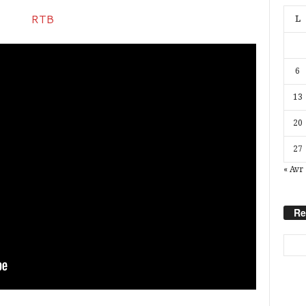
L
6
13
20
27
« Avr
Re