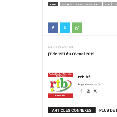
TAGS
NUL N'EST CENSÉ IGNORÉ LA LOI
RTB
T
Article Précédent
JT de 19H du 08 mai 2019
rtb.bf
https://www.rtb.bf
ARTICLES CONNEXES
PLUS DE 