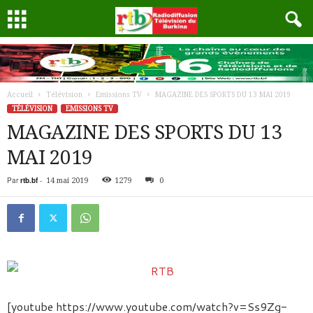
Accueil
Télévision
Emissions TV
MAGAZINE DES SPORTS DU 13 MAI 2019
TÉLÉVISION
EMISSIONS TV
MAGAZINE DES SPORTS DU 13
MAI 2019
Par
rtb.bf
-
14 mai 2019
1279
0
[youtube https://www.youtube.com/watch?v=Ss9Zg-