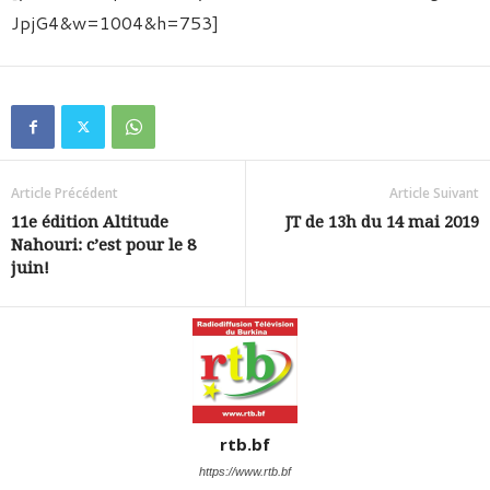
JpjG4&w=1004&h=753]
Article Précédent
Article Suivant
11e édition Altitude
JT de 13h du 14 mai 2019
Nahouri: c’est pour le 8
juin!
rtb.bf
https://www.rtb.bf