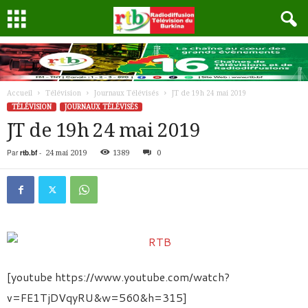
Accueil
Télévision
Journaux Télévisés
JT de 19h 24 mai 2019
TÉLÉVISION
JOURNAUX TÉLÉVISÉS
JT de 19h 24 mai 2019
Par
rtb.bf
-
24 mai 2019
1389
0
[youtube https://www.youtube.com/watch?
v=FE1TjDVqyRU&w=560&h=315]