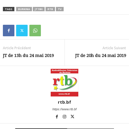
TAGS
BURKINA
JT19H
RTB
TV
Article Précédent
Article Suivant
JT de 13h du 24 mai 2019
JT de 20h du 24 mai 2019
rtb.bf
https://www.rtb.bf