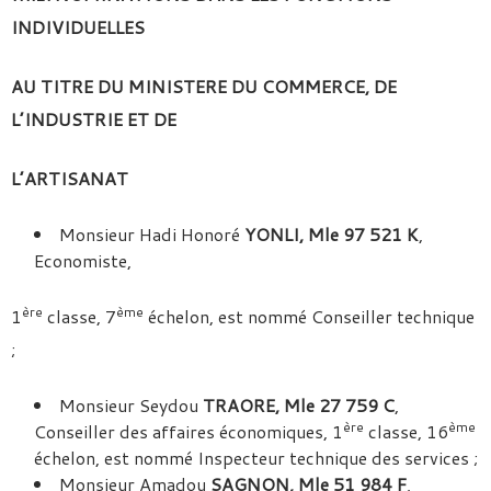
INDIVIDUELLES
AU TITRE DU MINISTERE DU COMMERCE, DE
L’INDUSTRIE ET DE
L’ARTISANAT
Monsieur Hadi Honoré
YONLI, Mle 97 521 K
,
Economiste,
ère
ème
1
classe, 7
échelon, est nommé Conseiller technique
;
Monsieur Seydou
TRAORE, Mle 27 759 C
,
ère
ème
Conseiller des affaires économiques, 1
classe, 16
échelon, est nommé Inspecteur technique des services ;
Monsieur Amadou
SAGNON, Mle 51 984 F
,