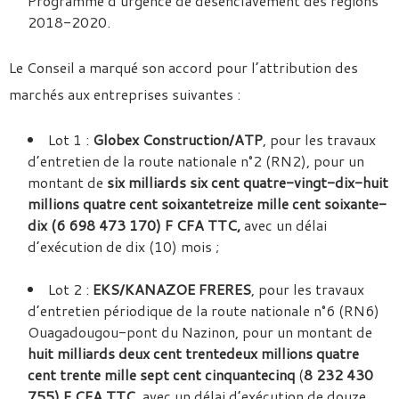
Programme d’urgence de désenclavement des régions
2018-2020.
Le Conseil a marqué son accord pour l’attribution des
marchés aux entreprises suivantes :
Lot 1 :
Globex Construction/ATP
, pour les travaux
d’entretien de la route nationale n°2 (RN2), pour un
montant de
six milliards six cent quatre-vingt-dix-huit
millions quatre cent soixantetreize mille cent soixante-
dix
(6 698 473 170) F CFA TTC,
avec un délai
d’exécution de dix (10) mois ;
Lot 2 :
EKS/KANAZOE FRERES
, pour les travaux
d’entretien périodique de la route nationale n°6 (RN6)
Ouagadougou-pont du Nazinon, pour un montant de
huit milliards deux cent trentedeux millions quatre
cent trente mille sept cent cinquantecinq
(
8 232 430
755) F
CFA TTC,
avec un délai d’exécution de douze