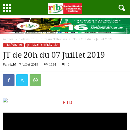
Accueil
Télévision
Journaux Télévisés
JT de 20h du 07 Juillet 2019
TÉLÉVISION
JOURNAUX TÉLÉVISÉS
JT de 20h du 07 Juillet 2019
Par
rtb.bf
-
7 juillet 2019
1554
0