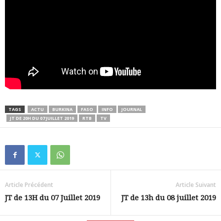
TAGS
ACTU
BURKINA
FASO
INFO
JOURNAL
JT DE 20H DU 07 JUILLET 2019
RTB
TV
Article Précédent
Article Suivant
JT de 13H du 07 Juillet 2019
JT de 13h du 08 juillet 2019