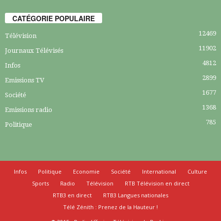
CATÉGORIE POPULAIRE
12469
Télévision
11902
Journaux Télévisés
4812
Infos
2899
Emissions TV
1677
Société
1368
Emissions radio
785
Politique
Infos
Politique
Economie
Société
International
Culture
Sports
Radio
Télévision
RTB Télévision en direct
RTB3 en direct
RTB3 Langues nationales
Télé Zénith : Prenez de la Hauteur !