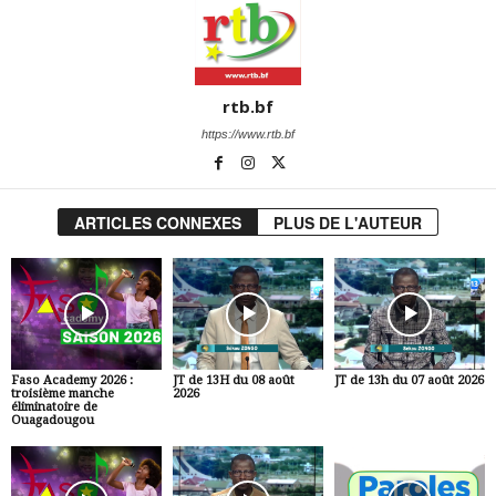
rtb.bf
https://www.rtb.bf
ARTICLES CONNEXES
PLUS DE L'AUTEUR
Faso Academy 2026 :
JT de 13H du 08 août
JT de 13h du 07 août 2026
troisième manche
2026
éliminatoire de
Ouagadougou