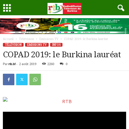
Accueil
Télévision
Emissions TV
COPAD 2019: le Burkina lauréat
TÉLÉVISION
EMISSIONS TV
INFOS
COPAD 2019: le Burkina lauréat
Par
rtb.bf
-
2 août 2019
2260
0