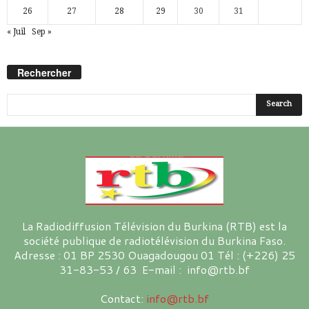
26
27
28
29
30
31
« Juil
Sep »
Rechercher
La Radiodiffusion Télévision du Burkina (RTB) est la
société publique de radiotélévision du Burkina Faso.
Adresse : 01 BP 2530 Ouagadougou 01 Tél : (+226) 25
31-83-53 / 63 E-mail : info@rtb.bf
Contact:
info@rtb.bf