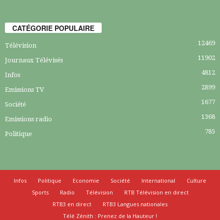
CATÉGORIE POPULAIRE
12469
Télévision
11902
Journaux Télévisés
4812
Infos
2899
Emissions TV
1677
Société
1368
Emissions radio
785
Politique
Infos
Politique
Economie
Société
International
Culture
Sports
Radio
Télévision
RTB Télévision en direct
RTB3 en direct
RTB3 Langues nationales
Télé Zénith : Prenez de la Hauteur !