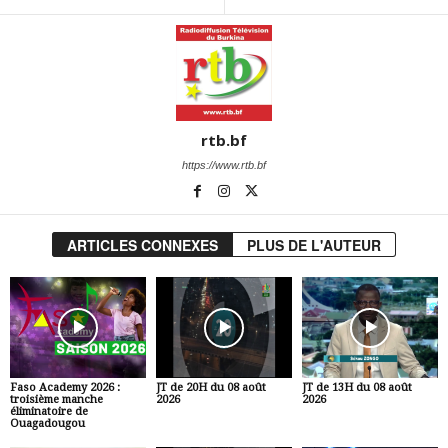
rtb.bf
https://www.rtb.bf
ARTICLES CONNEXES
PLUS DE L'AUTEUR
Faso Academy 2026 :
JT de 20H du 08 août
JT de 13H du 08 août
troisième manche
2026
2026
éliminatoire de
Ouagadougou