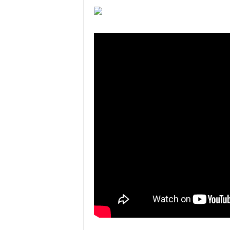
é
v
i
s
i
o
n
d
u
B
u
r
k
i
n
a