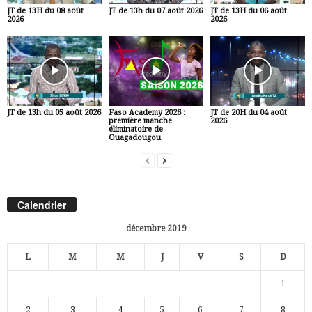
JT de 13H du 08 août
JT de 13h du 07 août 2026
JT de 13H du 06 août
2026
2026
JT de 13h du 05 août 2026
Faso Academy 2026 :
JT de 20H du 04 août
première manche
2026
éliminatoire de
Ouagadougou
Calendrier
décembre 2019
L
M
M
J
V
S
D
1
2
3
4
5
6
7
8