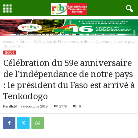
Accueil
Infos
Célébration du 59e anniversaire de l’indépendance de notre pays
: le président...
INFOS
Célébration du 59e anniversaire
de l’indépendance de notre pays
: le président du Faso est arrivé à
Tenkodogo
Par
rtb.bf
-
9 décembre 2019
2779
0