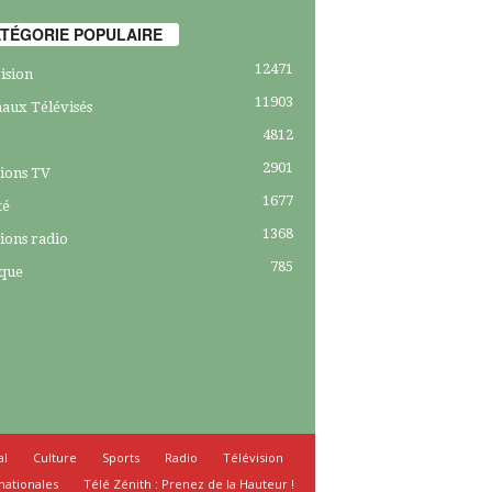
TÉGORIE POPULAIRE
12471
ision
11903
aux Télévisés
4812
2901
ions TV
1677
té
1368
ions radio
785
ique
al
Culture
Sports
Radio
Télévision
nationales
Télé Zénith : Prenez de la Hauteur !