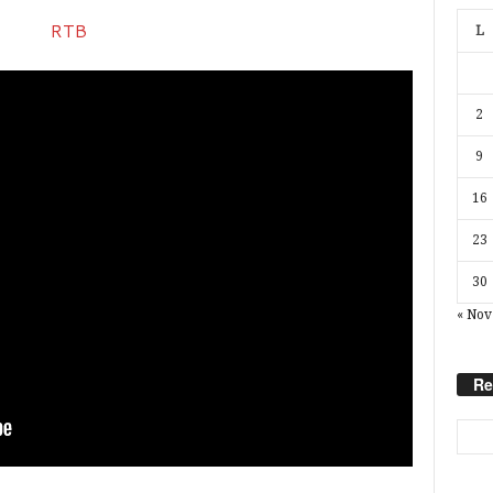
L
2
9
16
23
30
« Nov
Re