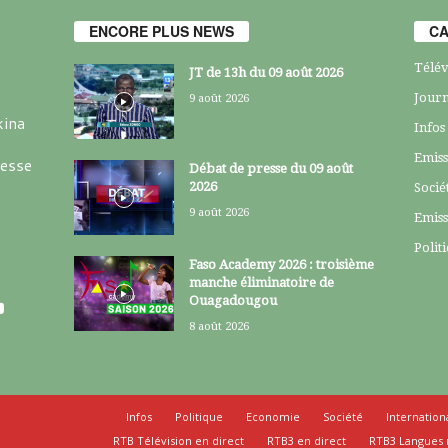
ENCORE PLUS NEWS
CA
Télév
JT de 13h du 09 août 2026
Journ
9 août 2026
kina
Infos
Emiss
resse
Débat de presse du 09 août
2026
Socié
9 août 2026
Emiss
Polit
Faso Academy 2026 : troisième
manche éliminatoire de
Ouagadougou
8 août 2026
Infos
Politique
Economie
Société
Internation
RTB Télévision en direct
RTB3 en direct
RTB3 Langues 