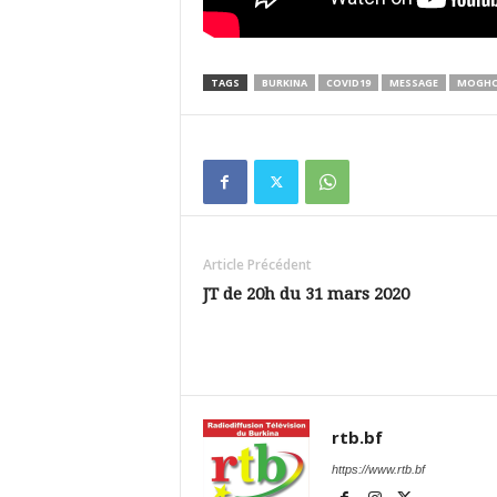
TAGS
BURKINA
COVID19
MESSAGE
MOGH
Article Précédent
JT de 20h du 31 mars 2020
rtb.bf
https://www.rtb.bf