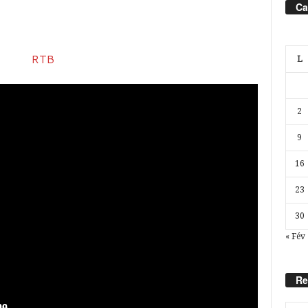
Ca
L
2
9
16
23
30
« Fév
Re