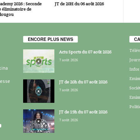
cademy 2026 : Seconde
JT de 20H du 06 août 2026
 éliminatoire de
dougou
ENCORE PLUS NEWS
CA
Télév
Actu Sports du 07 août 2026
Journ
7 août 2026
kina
Infos
Emiss
resse
JT de 20h du 07 août 2026
Socié
7 août 2026
Emiss
Polit
JT de 19h du 07 août 2026
7 août 2026