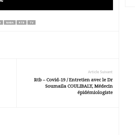
O
NABA
RTB
TV
Article Suivant
Rtb – Covid-19 / Entretien avec le Dr
Soumaila COULIBALY, Médecin
épidémiologiste