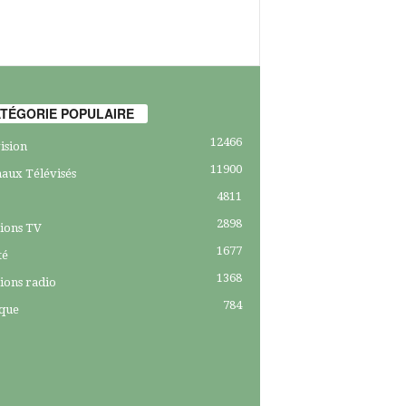
TÉGORIE POPULAIRE
12466
ision
11900
aux Télévisés
4811
2898
ions TV
1677
té
1368
ions radio
784
ique