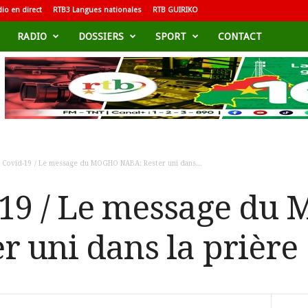
io en direct
RTB3 Langues nationales
RTB GUIRIKO
RADIO
DOSSIERS
SPORT
CONTACT
– Covid-19 / Le message du MOGHO NABA: Rester uni dans...
-19 / Le message d
r uni dans la prière