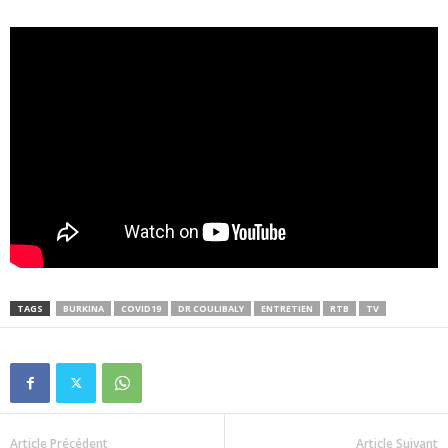
TAGS
BURKINA
COVID19
DR COULIBALY
ENTRETIEN
RTB
TV
Article Précédent
Article Suivant