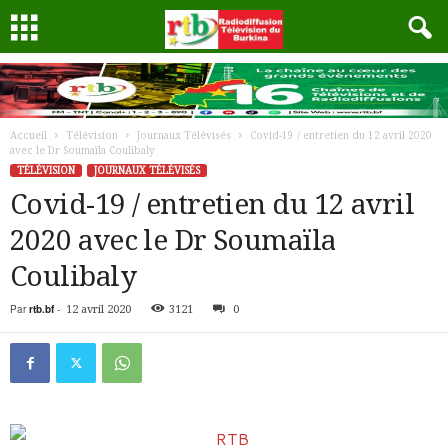
Accueil
Télévision
Journaux Télévisés
Covid-19 / entretien du 12 avril 2020
avec le Dr Soumaïla Coulibaly
TÉLÉVISION
JOURNAUX TÉLÉVISÉS
Covid-19 / entretien du 12 avril
2020 avec le Dr Soumaïla
Coulibaly
Par
rtb.bf
-
12 avril 2020
3121
0