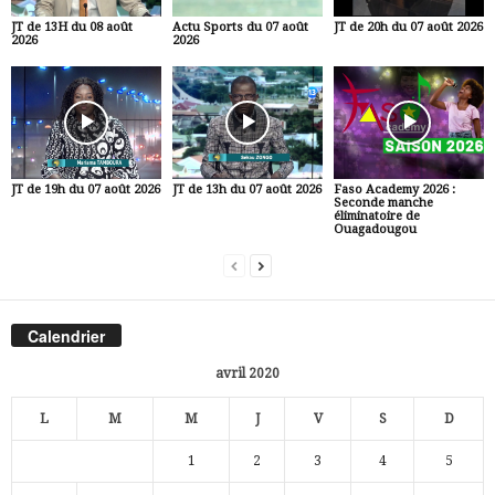
JT de 13H du 08 août
Actu Sports du 07 août
JT de 20h du 07 août 2026
2026
2026
JT de 19h du 07 août 2026
JT de 13h du 07 août 2026
Faso Academy 2026 :
Seconde manche
éliminatoire de
Ouagadougou
Calendrier
avril 2020
L
M
M
J
V
S
D
1
2
3
4
5