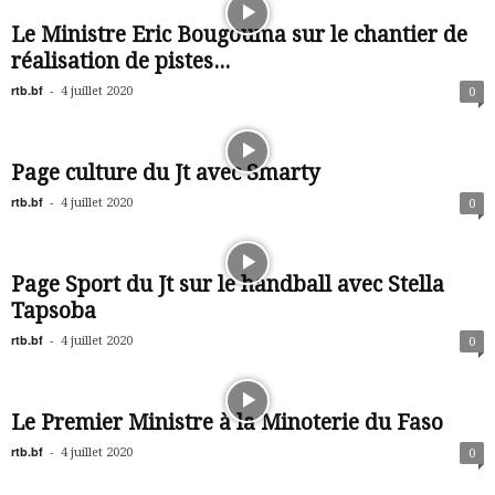
Le Ministre Eric Bougouma sur le chantier de
réalisation de pistes...
rtb.bf
-
4 juillet 2020
0
Page culture du Jt avec Smarty
rtb.bf
-
4 juillet 2020
0
Page Sport du Jt sur le handball avec Stella
Tapsoba
rtb.bf
-
4 juillet 2020
0
Le Premier Ministre à la Minoterie du Faso
rtb.bf
-
4 juillet 2020
0