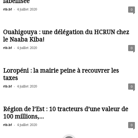
labellisée
rtb.bf
-
4 juillet 2020
0
Ouahigouya : une délégation du HCRUN chez
le Naaba Kiba!
rtb.bf
-
4 juillet 2020
0
Loropéni : la mairie peine à recouvrer les
taxes
rtb.bf
-
4 juillet 2020
0
Région de l’Est : 10 tracteurs d’une valeur de
100 millions,...
rtb.bf
-
4 juillet 2020
0