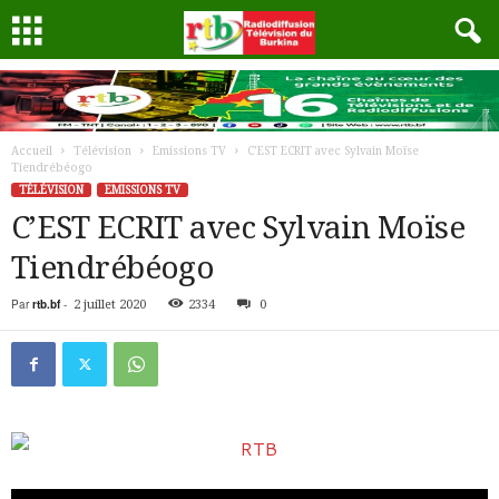
Accueil
Télévision
Emissions TV
C’EST ECRIT avec Sylvain Moïse
Tiendrébéogo
TÉLÉVISION
EMISSIONS TV
C’EST ECRIT avec Sylvain Moïse
Tiendrébéogo
Par
rtb.bf
-
2 juillet 2020
2334
0