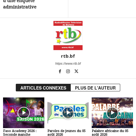
d’une enquête
administrative
rtb.bf
https://www.rtb.bf
ARTICLES CONNEXES
PLUS DE L'AUTEUR
Faso Academy 2026 :
Paroles de jeunes du 05
Palabre africaine du 05
Seconde manche
août 2026
août 2026