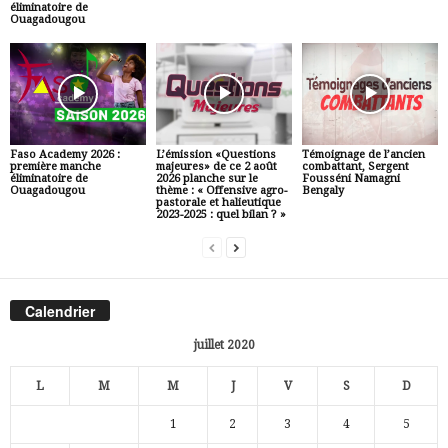
éliminatoire de
Ouagadougou
Faso Academy 2026 :
L’émission «Questions
Témoignage de l’ancien
première manche
majeures» de ce 2 août
combattant, Sergent
éliminatoire de
2026 planche sur le
Fousséni Namagni
Ouagadougou
thème : « Offensive agro-
Bengaly
pastorale et halieutique
2023-2025 : quel bilan ? »
Calendrier
juillet 2020
L
M
M
J
V
S
D
1
2
3
4
5