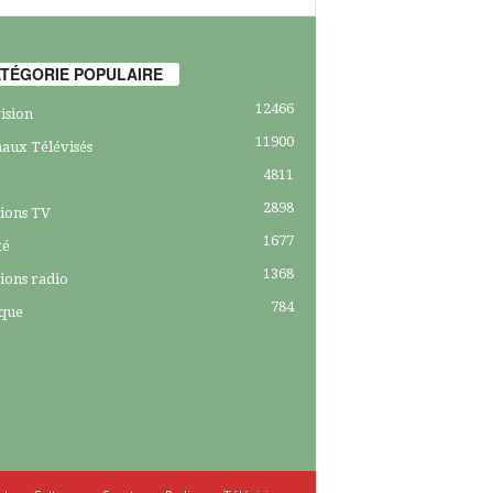
TÉGORIE POPULAIRE
12466
ision
11900
aux Télévisés
4811
2898
ions TV
1677
té
1368
ions radio
784
ique