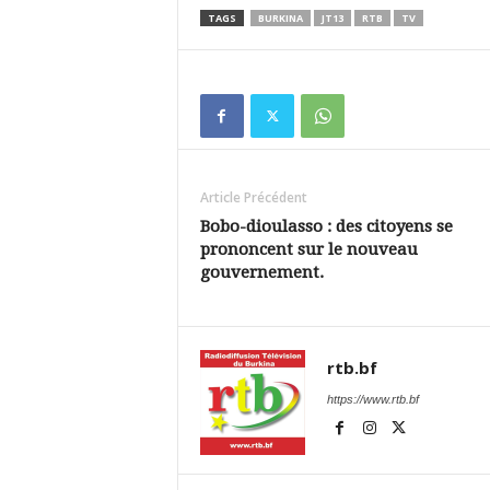
TAGS
BURKINA
JT13
RTB
TV
Article Précédent
Bobo-dioulasso : des citoyens se
prononcent sur le nouveau
gouvernement.
rtb.bf
https://www.rtb.bf