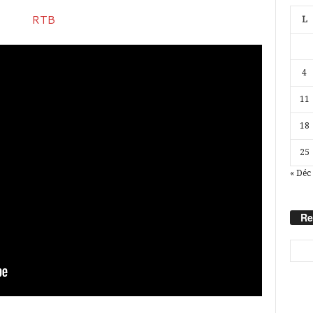
L
4
11
18
25
« Déc
Re