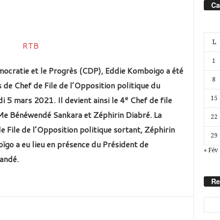
Ca
L
1
mocratie et le Progrès (CDP), Eddie Komboigo a été
8
s de Chef de File de l’Opposition politique du
e
i 5 mars 2021. Il
devient ainsi le 4
Chef de file
15
Me Bénéwendé Sankara et Zéphirin Diabré.
La
22
e File de l’Opposition politique sortant, Zéphirin
29
ïgo a eu lieu en présence du Président de
« Fév
andé.
Re