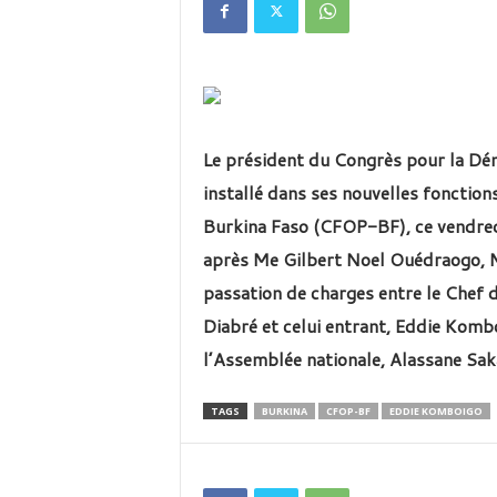
é
v
i
s
i
o
n
Le président du Congrès pour la Dé
d
u
installé dans ses nouvelles fonction
B
Burkina Faso (CFOP-BF), ce vendred
u
r
après Me Gilbert Noel Ouédraogo, 
k
passation de charges entre le Chef d
i
Diabré et celui entrant, Eddie Kombo
n
a
l’Assemblée nationale, Alassane Sak
TAGS
BURKINA
CFOP-BF
EDDIE KOMBOIGO