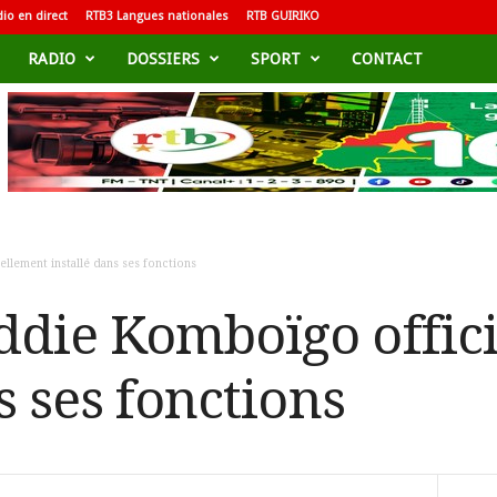
io en direct
RTB3 Langues nationales
RTB GUIRIKO
RADIO
DOSSIERS
SPORT
CONTACT
llement installé dans ses fonctions
ddie Komboïgo offic
s ses fonctions