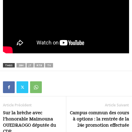
TAGS
20H
JT
RTB
TV
Article Précédent
Article Suivant
Sur la brèche avec
Campus commun des cours
l’honorable Maimouna
à options : la rentrée de la
OUEDRAOGO députée du
24e promotion effectuée
CDP