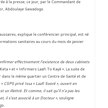
rée à la presse, ce jour, par le Commandant de
jor, Abdoulaye Sawadogo.
ssaires, explique le conférencier principal, est né
ormations sanitaires au cours du mois de janvier
onfirmer effectivement l’existence de deux cabinets
ta » et « Infirmiers Laafi To Kayé »
.
La suite de
r dans le même quartier un Centre de Santé et de
é
« CSPS privé Issa « Laafi Sooré », ouvert en
 un illettré. Et comme, il sait qu’il n’a pas les
et, il s’est associé à un Docteur »,
souligne
go
.