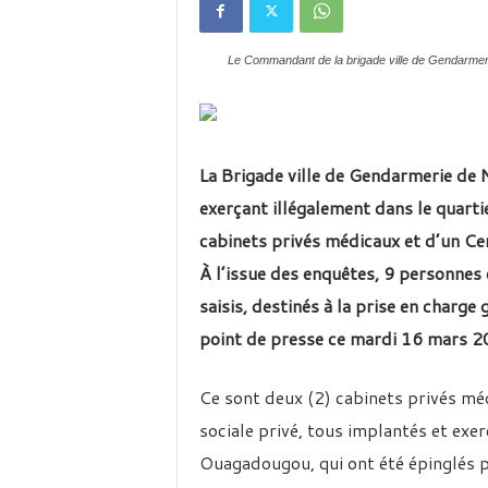
é
v
i
Le Commandant de la brigade ville de Gendarmer
s
i
o
n
d
L
a
Brigade ville de G
endarmerie de
u
B
exerça
nt illégalement dans le quart
u
cabinets privés médicaux et d’un Ce
r
À l’issue des enquêtes, 9 personnes 
k
i
saisis, destinés à la prise en charge
n
point de presse ce mardi 16 mars 2
a
Ce sont deux (2) cabinets privés mé
sociale privé, tous implantés et exer
Ouagadougou, qui ont été épinglés p