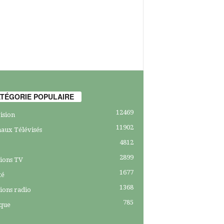
TÉGORIE POPULAIRE
12469
ision
11902
aux Télévisés
4812
2899
ions TV
1677
té
1368
ions radio
785
ique