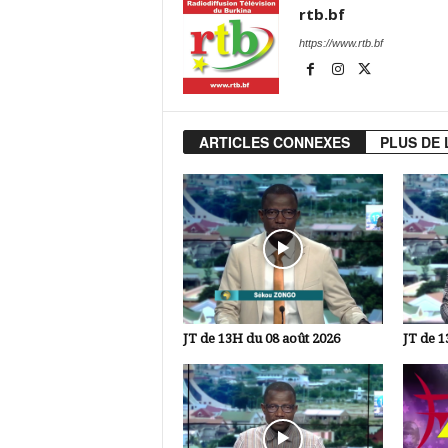
rtb.bf
https://www.rtb.bf
ARTICLES CONNEXES
PLUS DE 
JT de 13H du 08 août 2026
JT de 1