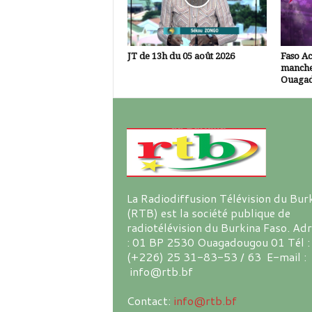
JT de 13h du 05 août 2026
Faso A
manche
Ouaga
La Radiodiffusion Télévision du Bur
(RTB) est la société publique de
radiotélévision du Burkina Faso. Ad
: 01 BP 2530 Ouagadougou 01 Tél :
(+226) 25 31-83-53 / 63 E-mail :
info@rtb.bf
Contact:
info@rtb.bf