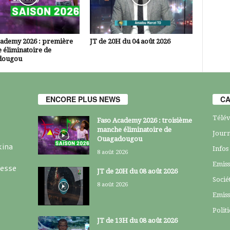
cademy 2026 : première
JT de 20H du 04 août 2026
 éliminatoire de
dougou
ENCORE PLUS NEWS
CA
Télév
Faso Academy 2026 : troisième
manche éliminatoire de
Journ
Ouagadougou
kina
Infos
8 août 2026
Emiss
resse
JT de 20H du 08 août 2026
Socié
8 août 2026
Emiss
Polit
JT de 13H du 08 août 2026