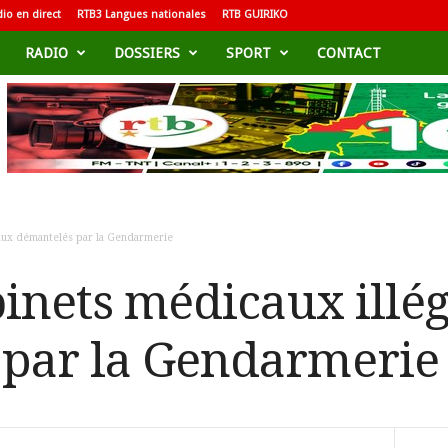
io en direct
RTB3 Langues nationales
RTB GUIRIKO
RADIO
DOSSIERS
SPORT
CONTACT
gaux démantelés par la Gendarmerie
abinets médicaux illé
 par la Gendarmerie