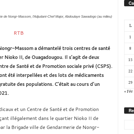
Ca
ie de Nongr-Massom, l’Adjudant-Chef Major, Abdoulaye Sawadogo (au milieu)
L
1
 Nongr-Massom
a démantelé trois centres de santé
8
ier Nioko II, de Ouagadougou.
Il s’agit de deux
15
ntre de Santé et de Promotion sociale privé (CSPS).
22
ont été interpellées et d
es lots de médicaments
 gratuite des populations. C’était au cours d’un
29
021.
« Fév
dicaux et un Centre de Santé et de Promotion
Re
çant illégalement dans le quartier Nioko II de
ar la Brigade ville de Gendarmerie de Nongr-