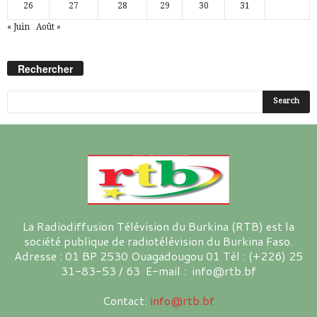
26
27
28
29
30
31
« Juin
Août »
Rechercher
La Radiodiffusion Télévision du Burkina (RTB) est la
société publique de radiotélévision du Burkina Faso.
Adresse : 01 BP 2530 Ouagadougou 01 Tél : (+226) 25
31-83-53 / 63 E-mail : info@rtb.bf
Contact:
info@rtb.bf