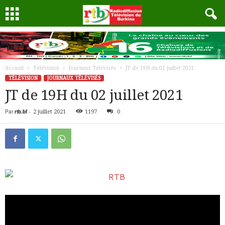
Accueil
Télévision
Journaux Télévisés
JT de 19H du 02 juillet 2021
TÉLÉVISION
JOURNAUX TÉLÉVISÉS
JT de 19H du 02 juillet 2021
Par
rtb.bf
-
2 juillet 2021
1197
0