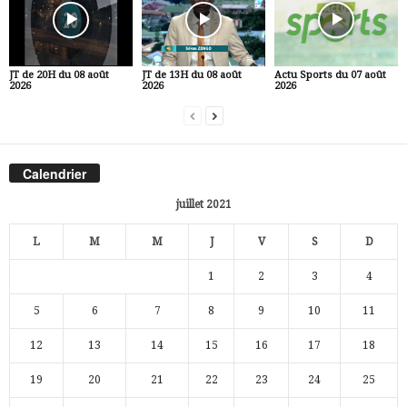
JT de 20H du 08 août
JT de 13H du 08 août
Actu Sports du 07 août
2026
2026
2026
Calendrier
juillet 2021
L
M
M
J
V
S
D
1
2
3
4
5
6
7
8
9
10
11
12
13
14
15
16
17
18
19
20
21
22
23
24
25