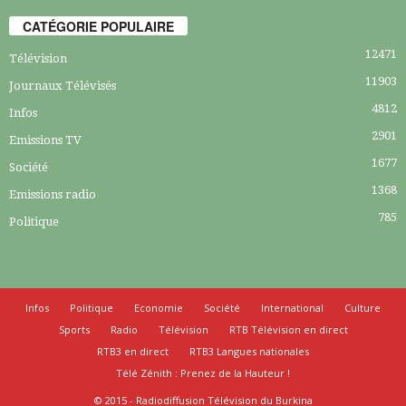
CATÉGORIE POPULAIRE
12471
Télévision
11903
Journaux Télévisés
4812
Infos
2901
Emissions TV
1677
Société
1368
Emissions radio
785
Politique
Infos
Politique
Economie
Société
International
Culture
Sports
Radio
Télévision
RTB Télévision en direct
RTB3 en direct
RTB3 Langues nationales
Télé Zénith : Prenez de la Hauteur !
© 2015 - Radiodiffusion Télévision du Burkina