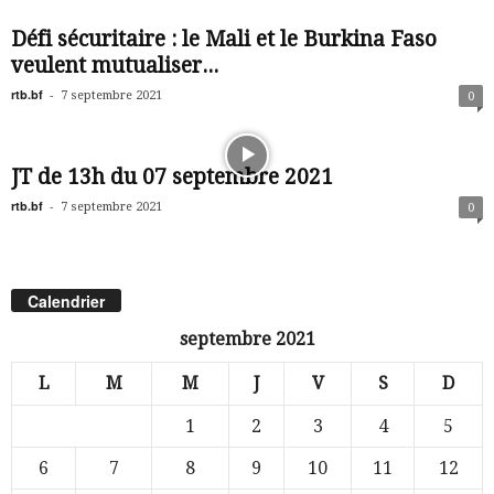
Défi sécuritaire : le Mali et le Burkina Faso
veulent mutualiser...
rtb.bf
-
7 septembre 2021
0
JT de 13h du 07 septembre 2021
rtb.bf
-
7 septembre 2021
0
Calendrier
septembre 2021
L
M
M
J
V
S
D
1
2
3
4
5
6
7
8
9
10
11
12