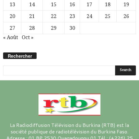
13
14
15
16
17
18
19
20
21
22
23
24
25
26
27
28
29
30
« Août
Oct »
Rechercher
La Radiodiffusion Télévision du Burkina (RTB) est la
société publique de radiotélévision du Burkina Faso.
Adresse : 01 BP 2530 Ouagadougou 01 Tél : (+226) 25