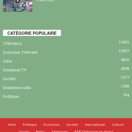
6 août 2026
CATÉGORIE POPULAIRE
12462
Télévision
11897
Journaux Télévisés
4810
Infos
2898
Emissions TV
1677
Société
1368
Emissions radio
784
Politique
Infos
Politique
Economie
Société
International
Culture
Sports
Radio
Télévision
RTB Télévision en direct