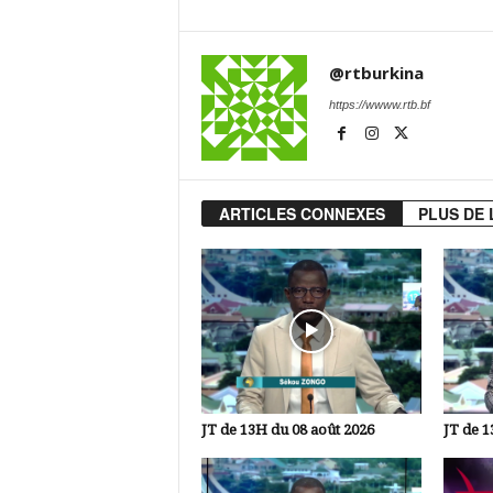
@rtburkina
https://wwww.rtb.bf
ARTICLES CONNEXES
PLUS DE 
JT de 13H du 08 août 2026
JT de 1