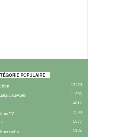
TÉGORIE POPULAIRE
12470
ision
11902
aux Télévisés
4812
2900
ions TV
1677
té
1368
ions radio