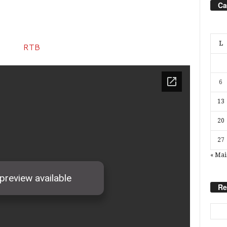
Ca
L
6
13
20
27
« Mai
Re