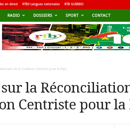
io en direct
RTB3 Langues nationales
RTB GUIRIKO
RADIO
DOSSIERS
SPORT
CONTACT
ationale de la Coalition Centriste pour la Paix...
sur la Réconciliatio
ion Centriste pour la