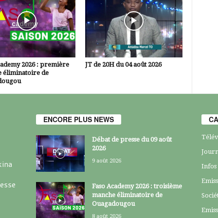
cademy 2026 : première
JT de 20H du 04 août 2026
 éliminatoire de
dougou
ENCORE PLUS NEWS
CA
Télév
Débat de presse du 09 août
2026
Journ
9 août 2026
kina
Infos
Emiss
resse
Faso Academy 2026 : troisième
manche éliminatoire de
Socié
Ouagadougou
Emiss
8 août 2026