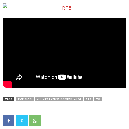
TAGS
EMISSION
NUL N'EST CENSÉ IGNORER LA LOI
RTB
TV