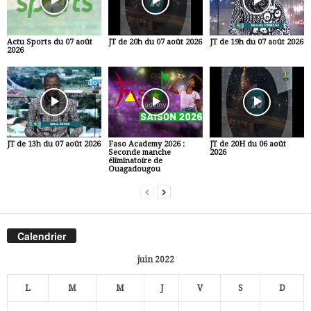
Actu Sports du 07 août
JT de 20h du 07 août 2026
JT de 19h du 07 août 2026
2026
JT de 13h du 07 août 2026
Faso Academy 2026 :
JT de 20H du 06 août
Seconde manche
2026
éliminatoire de
Ouagadougou
Calendrier
juin 2022
L
M
M
J
V
S
D