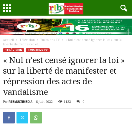
Accueil
Télévision
Emissions TV
« Nul n’est censé ignorer la loi » sur la
liberté de manifester et...
TÉLÉVISION
EMISSIONS TV
« Nul n’est censé ignorer la loi »
sur la liberté de manifester et
répression des actes de
vandalisme
Par
RTBMULTIMEDIA
-
8 juin 2022
1122
0