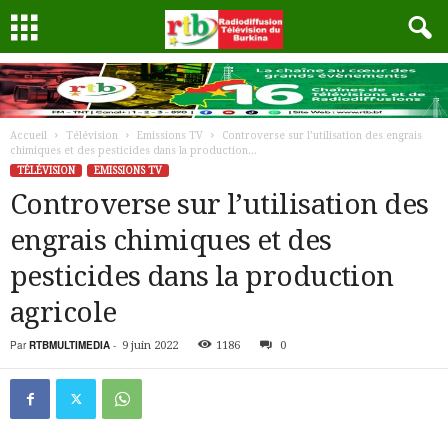
Accueil
Télévision
Emissions TV
Controverse sur l’utilisation des engrais
chimiques et des pesticides dans la production...
TÉLÉVISION
EMISSIONS TV
Controverse sur l’utilisation des
engrais chimiques et des
pesticides dans la production
agricole
Par
RTBMULTIMEDIA
-
9 juin 2022
1186
0