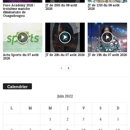
Faso Academy 2026 :
JT de 20H du 08 août
JT de 13H du 08 août
troisième manche
2026
2026
éliminatoire de
Ouagadougou
Actu Sports du 07 août
JT de 20h du 07 août 2026
JT de 19h du 07 août 2026
2026
Calendrier
juin 2022
L
M
M
J
V
S
D
1
2
3
4
5