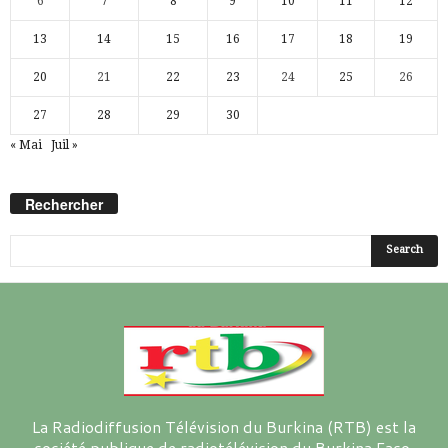
6
7
8
9
10
11
12
13
14
15
16
17
18
19
20
21
22
23
24
25
26
27
28
29
30
« Mai
Juil »
Rechercher
La Radiodiffusion Télévision du Burkina (RTB) est la
société publique de radiotélévision du Burkina Faso.