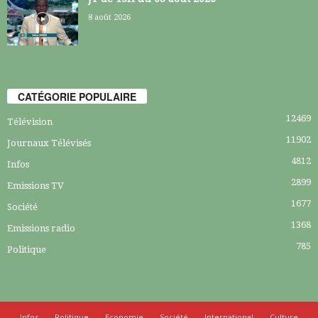
8 août 2026
CATÉGORIE POPULAIRE
12469
Télévision
11902
Journaux Télévisés
4812
Infos
2899
Emissions TV
1677
Société
1368
Emissions radio
785
Politique
Infos
Politique
Economie
Société
International
Culture