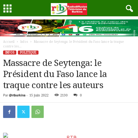
Accueil
Infos
Massacre de Seytenga: le Président du Faso lance la traque
contre les...
INFOS
POLITIQUE
Massacre de Seytenga: le
Président du Faso lance la
traque contre les auteurs
Par
@rtburkina
-
15 juin 2022
2130
0