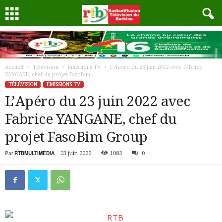
Accueil
Télévision
Emissions TV
L’Apéro du 23 juin 2022 avec Fabrice
YANGANE, chef du projet FasoBim...
TÉLÉVISION
EMISSIONS TV
L’Apéro du 23 juin 2022 avec
Fabrice YANGANE, chef du
projet FasoBim Group
Par
RTBMULTIMEDIA
-
23 juin 2022
1082
0