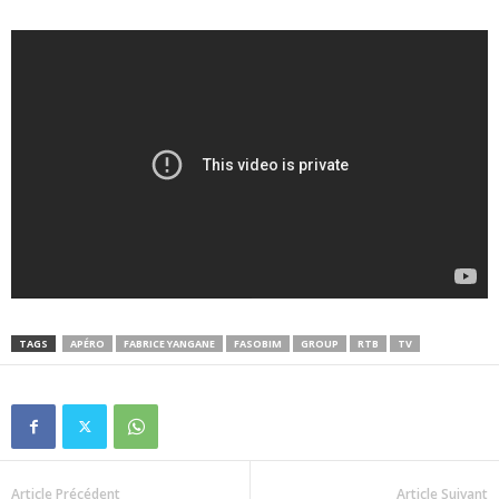
TAGS
APÉRO
FABRICE YANGANE
FASOBIM
GROUP
RTB
TV
Article Précédent
Article Suivant