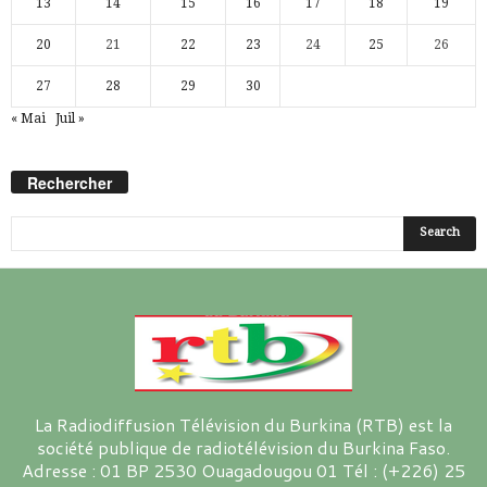
13
14
15
16
17
18
19
20
21
22
23
24
25
26
27
28
29
30
« Mai
Juil »
Rechercher
La Radiodiffusion Télévision du Burkina (RTB) est la
société publique de radiotélévision du Burkina Faso.
Adresse : 01 BP 2530 Ouagadougou 01 Tél : (+226) 25