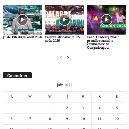
JT de 13h du 05 août 2026
Palabre africaine du 05
Faso Academy 2026 :
août 2026
première manche
éliminatoire de
Ouagadougou
Calendrier
juin 2022
L
M
M
J
V
S
D
1
2
3
4
5
6
7
8
9
10
11
12