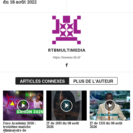
du 18 août 2022
RTBMULTIMEDIA
https://wwww.rtb.bf
ARTICLES CONNEXES
PLUS DE L'AUTEUR
Faso Academy 2026 :
JT de 20H du 08 août
JT de 13H du 08 août
troisième manche
2026
2026
éliminatoire de