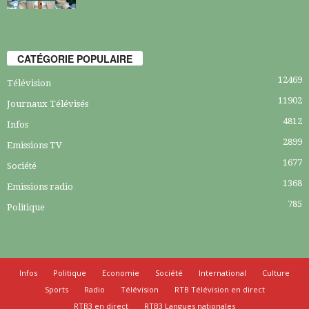
CATÉGORIE POPULAIRE
12469
Télévision
11902
Journaux Télévisés
4812
Infos
2899
Emissions TV
1677
Société
1368
Emissions radio
785
Politique
Infos
Politique
Economie
Société
International
Culture
Sports
Radio
Télévision
RTB Télévision en direct
RTB3 en direct
RTB3 Langues nationales