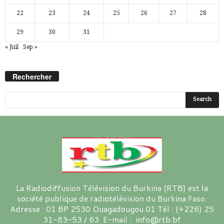
22
23
24
25
26
27
28
29
30
31
« Juil
Sep »
Rechercher
La Radiodiffusion Télévision du Burkina (RTB) est la
société publique de radiotélévision du Burkina Faso.
Adresse : 01 BP 2530 Ouagadougou 01 Tél : (+226) 25
31-83-53 / 63 E-mail : info@rtb.bf