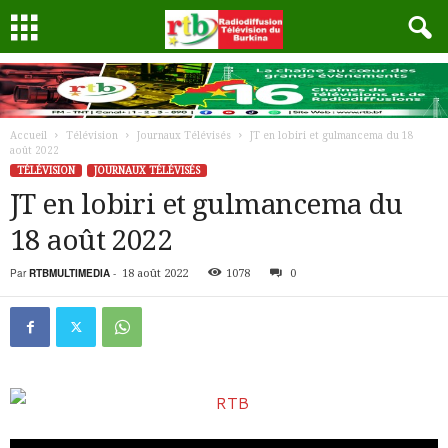
Accueil
Télévision
Journaux Télévisés
JT en lobiri et gulmancema du 18
août 2022
TÉLÉVISION
JOURNAUX TÉLÉVISÉS
JT en lobiri et gulmancema du
18 août 2022
Par
RTBMULTIMEDIA
-
18 août 2022
1078
0