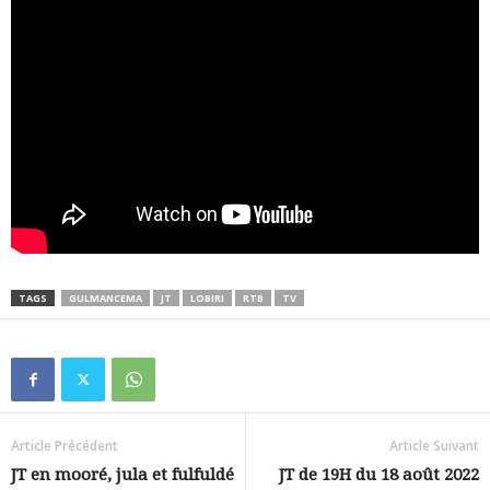
TAGS
GULMANCEMA
JT
LOBIRI
RTB
TV
Article Précédent
Article Suivant
JT en mooré, jula et fulfuldé
JT de 19H du 18 août 2022