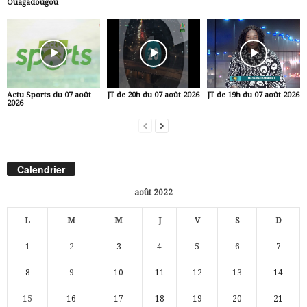
Ouagadougou
Actu Sports du 07 août
JT de 20h du 07 août 2026
JT de 19h du 07 août 2026
2026
Calendrier
août 2022
L
M
M
J
V
S
D
1
2
3
4
5
6
7
8
9
10
11
12
13
14
15
16
17
18
19
20
21