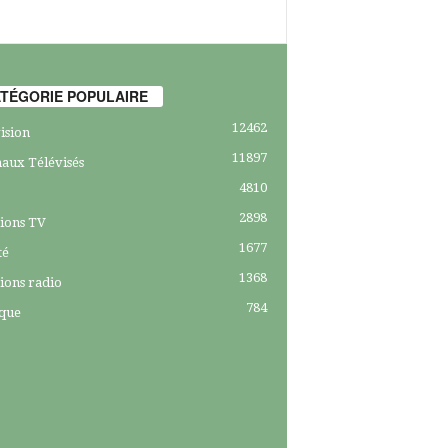
TÉGORIE POPULAIRE
12462
ision
11897
aux Télévisés
4810
2898
ions TV
1677
té
1368
ions radio
784
ique