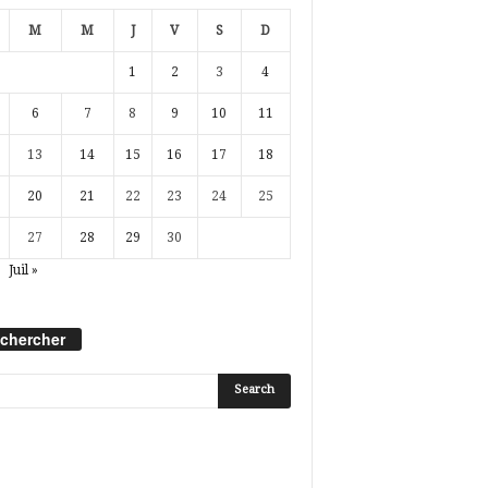
M
M
J
V
S
D
1
2
3
4
6
7
8
9
10
11
13
14
15
16
17
18
20
21
22
23
24
25
27
28
29
30
Juil »
chercher