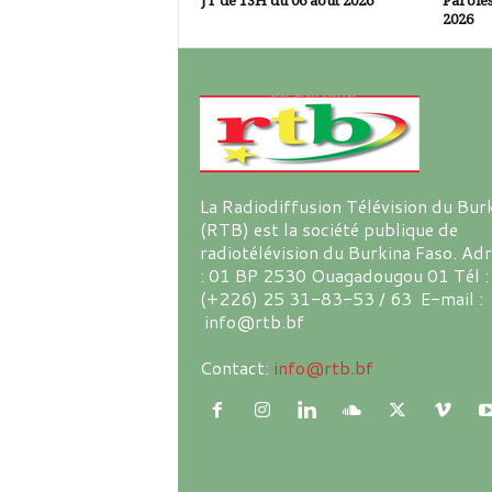
JT de 13H du 06 août 2026
Paroles
2026
La Radiodiffusion Télévision du Bur
(RTB) est la société publique de
radiotélévision du Burkina Faso. Ad
: 01 BP 2530 Ouagadougou 01 Tél :
(+226) 25 31-83-53 / 63 E-mail :
info@rtb.bf
Contact:
info@rtb.bf