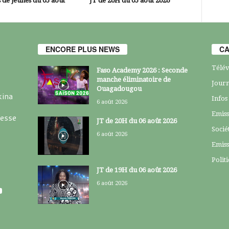
 de jeunes du 05 août
JT de 20H du 05 août 2026
ENCORE PLUS NEWS
CA
Télév
Faso Academy 2026 : Seconde
manche éliminatoire de
Journ
Ouagadougou
kina
Infos
6 août 2026
Emiss
resse
JT de 20H du 06 août 2026
Socié
6 août 2026
Emiss
Polit
JT de 19H du 06 août 2026
6 août 2026