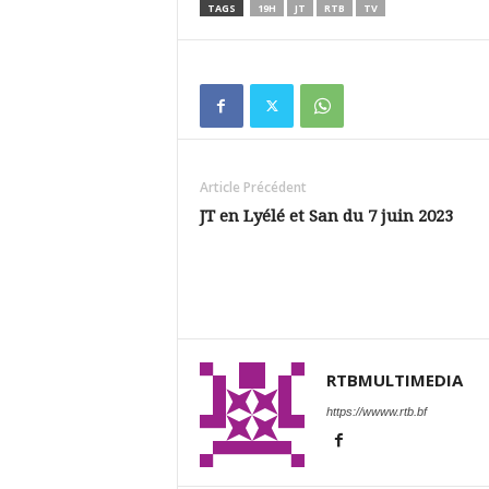
TAGS
19H
JT
RTB
TV
Article Précédent
JT en Lyélé et San du 7 juin 2023
RTBMULTIMEDIA
https://wwww.rtb.bf