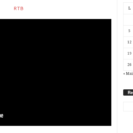
L
5
12
19
26
« Mai
Re