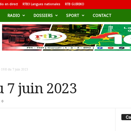
io en direct
RTB3 Langues nationales
RTB GUIRIKO
RADIO
DOSSIERS
SPORT
CONTACT
 19H du 7 juin 2023
 7 juin 2023
0
Ca