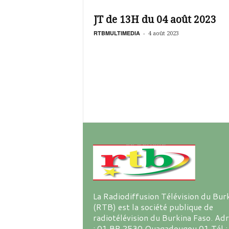
é
v
JT de 13H du 04 août 2023
i
s
RTBMULTIMEDIA
-
4 août 2023
i
o
n
d
u
B
u
r
k
i
n
a
La Radiodiffusion Télévision du Bur
(RTB) est la société publique de
radiotélévision du Burkina Faso. Ad
: 01 BP 2530 Ouagadougou 01 Tél :