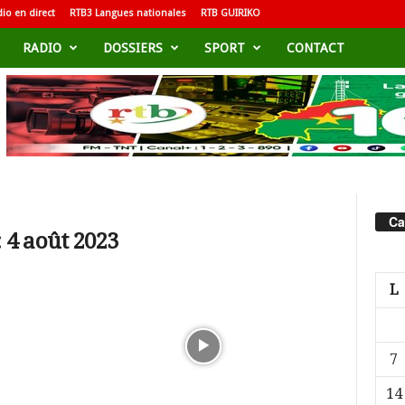
io en direct
RTB3 Langues nationales
RTB GUIRIKO
RADIO
DOSSIERS
SPORT
CONTACT
Ca
 4 août 2023
L
7
14