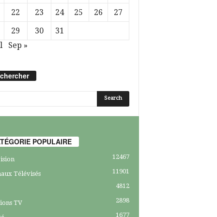
22
23
24
25
26
27
29
30
31
l
Sep »
chercher
TÉGORIE POPULAIRE
12467
ision
11901
aux Télévisés
4812
2898
ions TV
1677