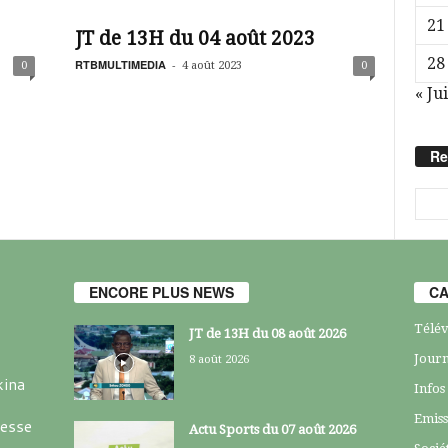
21
JT de 13H du 04 août 2023
28
RTBMULTIMEDIA
-
0
4 août 2023
0
« Jui
Re
ENCORE PLUS NEWS
CA
Télév
JT de 13H du 08 août 2026
Journ
8 août 2026
kina
Infos
Emiss
resse
Actu Sports du 07 août 2026