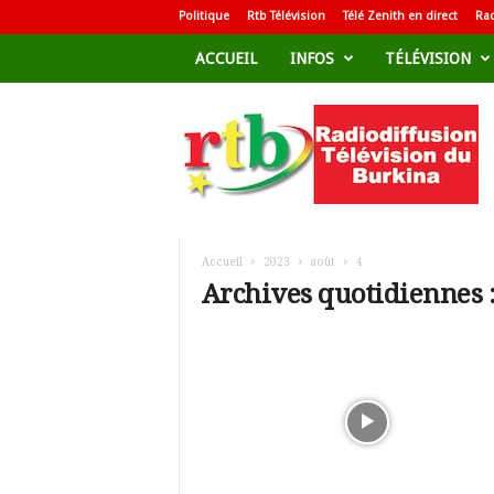
Politique
Rtb Télévision
Télé Zenith en direct
Rad
ACCUEIL
INFOS
TÉLÉVISION
R
a
d
i
o
d
i
f
Accueil
2023
août
4
f
Archives quotidiennes :
u
s
i
o
n
T
é
l