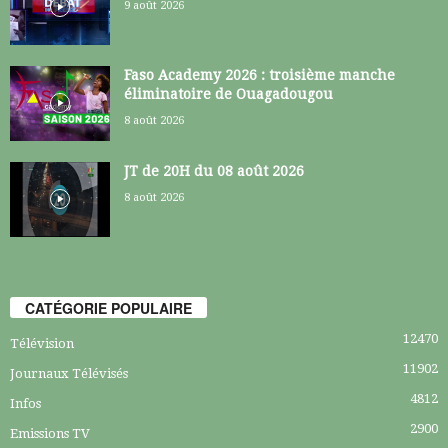
9 août 2026
Faso Academy 2026 : troisième manche
éliminatoire de Ouagadougou
8 août 2026
JT de 20H du 08 août 2026
8 août 2026
CATÉGORIE POPULAIRE
12470
Télévision
11902
Journaux Télévisés
4812
Infos
2900
Emissions TV