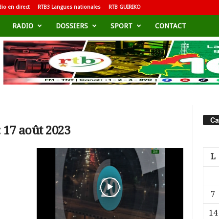
io en direct
RTB3 Langues nationales
RTB GUIRIKO
RADIO
DOSSIERS
SPORT
CONTACT
Ca
 17 août 2023
L
7
14