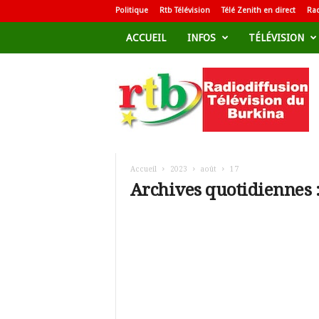
Politique
Rtb Télévision
Télé Zenith en direct
Rad
ACCUEIL
INFOS
TÉLÉVISION
R
a
d
i
o
d
i
f
Accueil
2023
août
17
f
Archives quotidiennes :
u
s
i
o
n
T
é
l