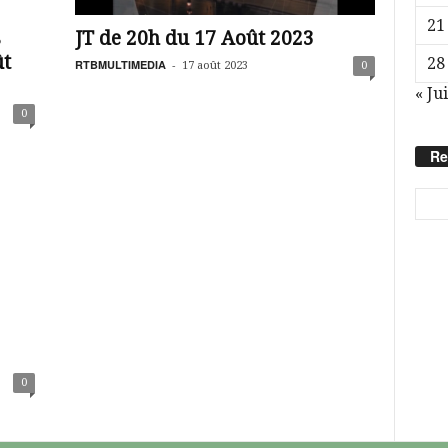
21
s
JT de 20h du 17 Août 2023
ût
28
RTBMULTIMEDIA
-
17 août 2023
0
« Jui
0
Re
0