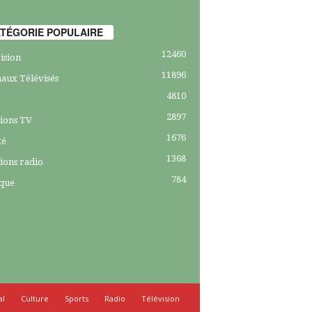
TÉGORIE POPULAIRE
12460
ision
11896
aux Télévisés
4810
2897
ions TV
1676
té
1368
ions radio
784
ique
al
Culture
Sports
Radio
Télévision