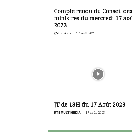
é
v
Compte rendu du Conseil de
i
ministres du mercredi 17 ao
s
i
2023
o
@rtburkina
-
17 août 2023
n
d
u
B
u
r
k
i
n
a
JT de 13H du 17 Août 2023
RTBMULTIMEDIA
-
17 août 2023