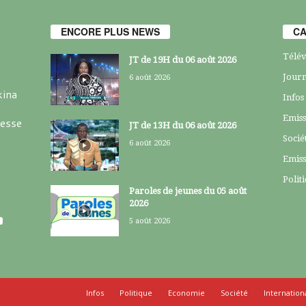
ENCORE PLUS NEWS
CA
Télév
JT de 19H du 06 août 2026
Journ
6 août 2026
kina
Infos
Emiss
resse
JT de 13H du 06 août 2026
Socié
6 août 2026
Emiss
Polit
Paroles de jeunes du 05 août
2026
5 août 2026
Infos
Politique
Economie
Société
Internation