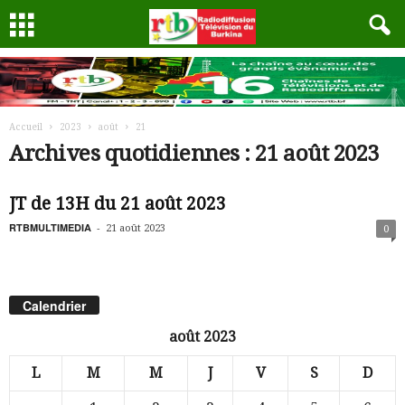
Accueil
2023
août
21
Archives quotidiennes : 21 août 2023
JT de 13H du 21 août 2023
RTBMULTIMEDIA
-
21 août 2023
0
Calendrier
août 2023
L
M
M
J
V
S
D