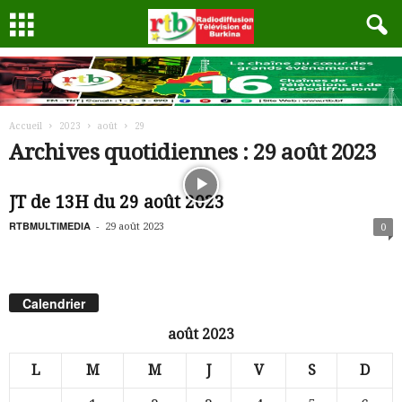
Accueil
2023
août
29
Archives quotidiennes : 29 août 2023
JT de 13H du 29 août 2023
RTBMULTIMEDIA
-
29 août 2023
0
Calendrier
août 2023
L
M
M
J
V
S
D