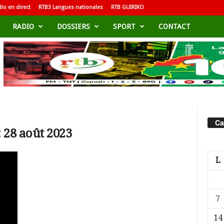
io en direct
RTB3 Langues nationales
RTB GUIRIKO
RADIO
DOSSIERS
SPORT
CONTACT
Ca
 28 août 2023
L
7
14