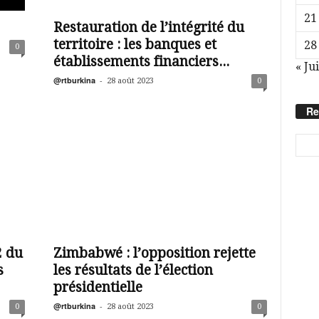
21
Restauration de l’intégrité du
territoire : les banques et
28
0
établissements financiers...
« Jui
@rtburkina
-
28 août 2023
0
Re
2 du
Zimbabwé : l’opposition rejette
s
les résultats de l’élection
présidentielle
@rtburkina
-
0
28 août 2023
0