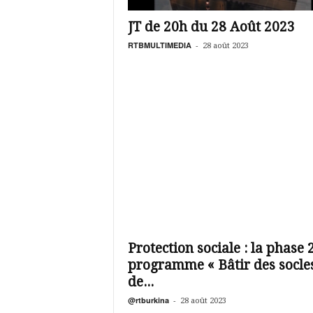
é
v
JT de 20h du 28 Août 2023
i
s
RTBMULTIMEDIA
-
28 août 2023
i
o
n
d
u
B
u
r
k
i
n
a
Protection sociale : la phase 
programme « Bâtir des socle
de...
@rtburkina
-
28 août 2023