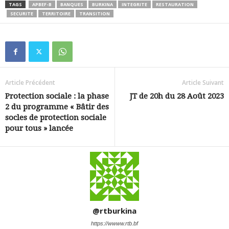
TAGS
APBEF-B
BANQUES
BURKINA
INTEGRITE
RESTAURATION
SECURITE
TERRITOIRE
TRANSITION
Article Précédent
Article Suivant
Protection sociale : la phase
JT de 20h du 28 Août 2023
2 du programme « Bâtir des
socles de protection sociale
pour tous » lancée
@rtburkina
https://wwww.rtb.bf