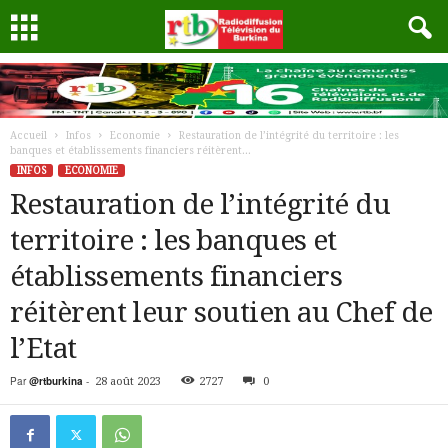
Accueil
Infos
Economie
Restauration de l’intégrité du territoire : les
banques et établissements financiers réitèrent...
INFOS
ECONOMIE
Restauration de l’intégrité du
territoire : les banques et
établissements financiers
réitèrent leur soutien au Chef de
l’Etat
Par
@rtburkina
-
28 août 2023
2727
0