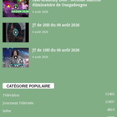
éliminatoire de Ouagadougou
6 août 2026
JT de 20H du 06 août 2026
6 août 2026
JT de 19H du 06 août 2026
6 août 2026
CATÉGORIE POPULAIRE
12462
Télévision
11897
Journaux Télévisés
4810
Infos