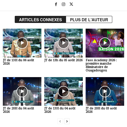
ARTICLES CONNEXES
PLUS DE L'AUTEUR
JT de 13H du 06 août
JT de 13h du 05 août 2026
Faso Academy 2026 :
2026
première manche
éliminatoire de
Ouagadougou
JT de 20H du 04 août
JT de 13H du 04 août
JT de 20H du 03 août
2026
2026
2026